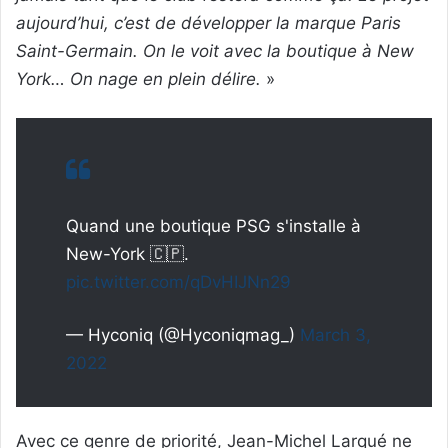
aujourd’hui, c’est de développer la marque Paris
Saint-Germain. On le voit avec la boutique à New
York… On nage en plein délire.
»
Quand une boutique PSG s'installe à
New-York 🇨🇵.
pic.twitter.com/qDvHIJNn29
— Hyconiq (@Hyconiqmag_)
March 3,
2022
Avec ce genre de priorité, Jean-Michel Larqué ne