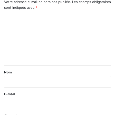
Votre adresse e-mail ne sera pas publiée.
Les champs obligatoires
sont indiqués avec
*
C
o
m
m
e
n
t
a
Nom
i
r
e
E-mail
*