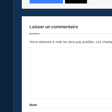
Laisser un commentaire
Votre adresse e-mail ne sera pas publiée.
Les champ
C
o
m
m
e
n
t
a
Nom
i