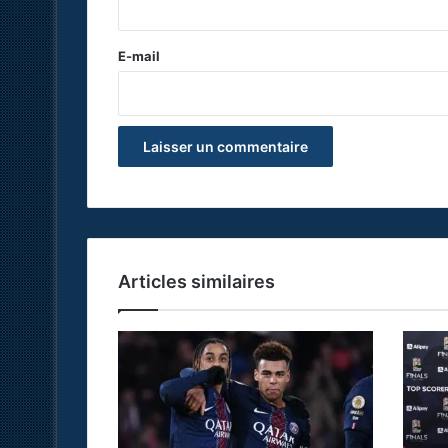
r
e
E-mail
*
Articles similaires