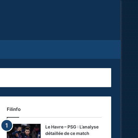
Facebook
X
RSS
Filinfo
Le Havre – PSG : L’analyse
détaillée de ce match