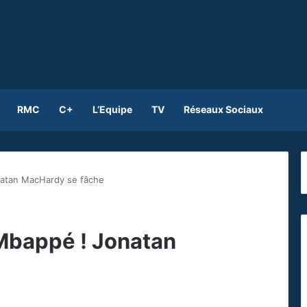
RMC
C+
L’Equipe
TV
Réseaux Sociaux
onatan MacHardy se fâche
e Mbappé ! Jonatan