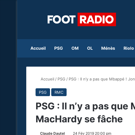
Accueil
PSG
OM
OL
Ménès
Riolo
Accueil
/
PSG
/
PSG : Il n’y a pas que Mbappé ! J
PSG
RMC
PSG : Il n’y a pas qu
MacHardy se fâche
Claude Dautel
24 Fév 2019 20:00 pm