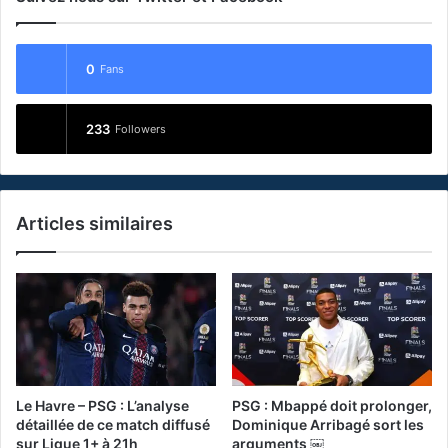
0
Fans
233
Followers
Articles similaires
Le Havre – PSG : L’analyse
PSG : Mbappé doit prolonger,
détaillée de ce match diffusé
Dominique Arribagé sort les
sur Ligue 1+ à 21h
arguments ￼