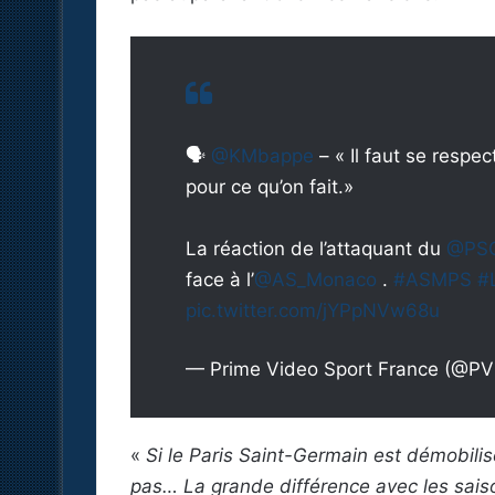
🗣️
@KMbappe
– « Il faut se resp
pour ce qu’on fait.»
La réaction de l’attaquant du
@PSG
face à l’
@AS_Monaco
.
#ASMPS
#
pic.twitter.com/jYPpNVw68u
— Prime Video Sport France (@P
«
Si le Paris Saint-Germain est démobili
pas… La grande différence avec les saiso