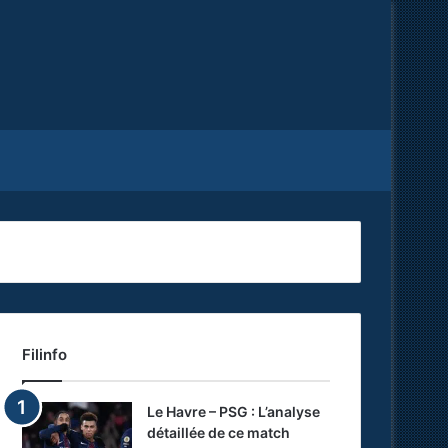
Facebook
X
RSS
Filinfo
Le Havre – PSG : L’analyse
détaillée de ce match