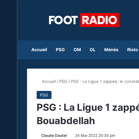
Accueil
PSG
OM
OL
Ménès
Riolo
Accueil
/
PSG
/
PSG : La Ligue 1 zappée, le consta
PSG
PSG : La Ligue 1 zappé
Bouabdellah
Claude Dautel
24 Mar 2022 20:30 pm