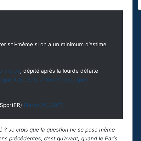
ecter soi-même si on a un minimum d’estime
_inside
, dépité après la lourde défaite
Ligue1UberEats
#PrimeVideoLigue1
VSportFR)
March 20, 2022
sé ? Je crois que la question ne se pose même
ns précédentes, c’est qu’avant, quand le Paris