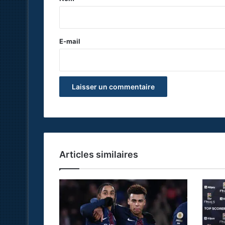
i
r
e
E-mail
*
Articles similaires