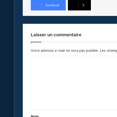
Facebook
X
Laisser un commentaire
Votre adresse e-mail ne sera pas publiée.
Les champ
C
o
m
m
e
n
t
a
Nom