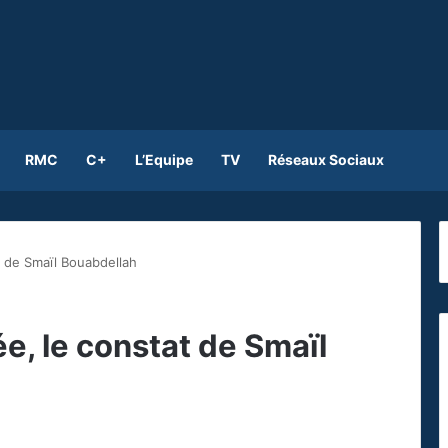
RMC
C+
L’Equipe
TV
Réseaux Sociaux
t de Smaïl Bouabdellah
e, le constat de Smaïl