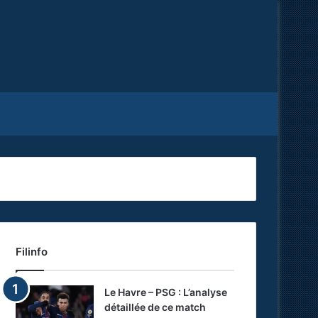
Facebook
X
RSS
Filinfo
Le Havre – PSG : L’analyse
détaillée de ce match