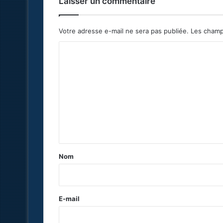
Laisser un commentaire
Votre adresse e-mail ne sera pas publiée.
Les champ
C
o
m
m
e
n
t
a
Nom
i
r
e
E-mail
*