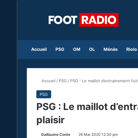
Accueil
PSG
OM
OL
Ménès
Riolo
Accueil
/
PSG
/
PSG : Le maillot d’entrainement fuite,
PSG
PSG : Le maillot d’entr
plaisir
Guillaume Conte
26 Mar 2020 12:30 pm