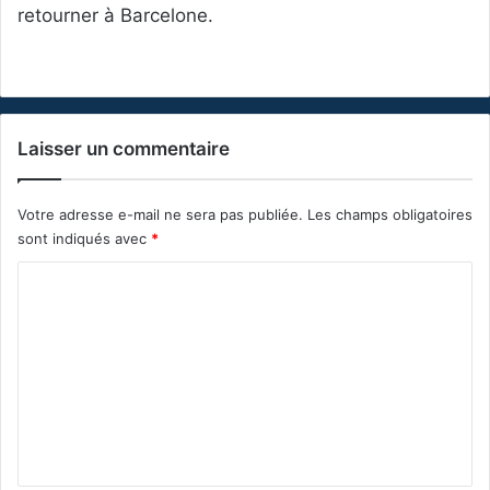
retourner à Barcelone.
Laisser un commentaire
Votre adresse e-mail ne sera pas publiée.
Les champs obligatoires
sont indiqués avec
*
C
o
m
m
e
n
t