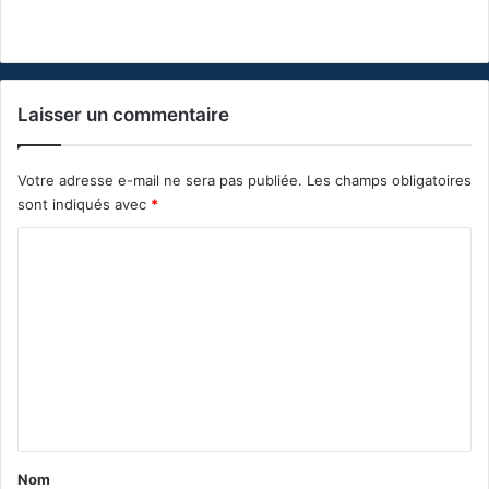
Laisser un commentaire
Votre adresse e-mail ne sera pas publiée.
Les champs obligatoires
sont indiqués avec
*
C
o
m
m
e
n
t
a
Nom