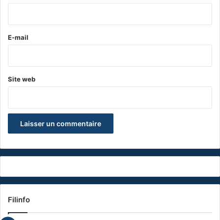
i
r
e
E-mail
*
Site web
Filinfo