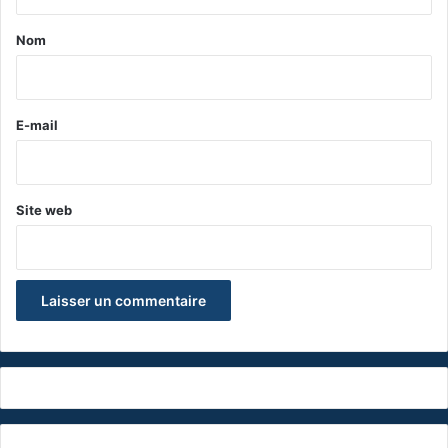
t
a
Nom
i
r
e
E-mail
*
Site web