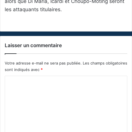
alors que Di Maria, Icardi et Choupo-Moting seront
les attaquants titulaires.
Laisser un commentaire
Votre adresse e-mail ne sera pas publiée.
Les champs obligatoires
sont indiqués avec
*
C
o
m
m
e
n