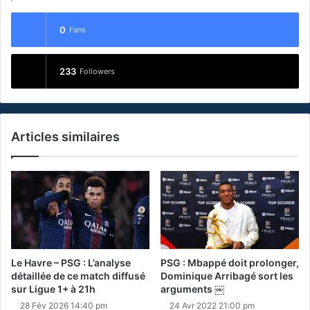
0
Fans
233
Followers
Articles similaires
Le Havre – PSG : L’analyse
PSG : Mbappé doit prolonger,
détaillée de ce match diffusé
Dominique Arribagé sort les
sur Ligue 1+ à 21h
arguments ￼
28 Fév 2026 14:40 pm
24 Avr 2022 21:00 pm