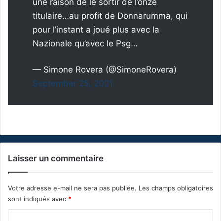
une raison de le sortir de l’onze
titulaire…au profit de Donnarumma, qui
pour l’instant a joué plus avec la
Nazionale qu’avec le Psg…
— Simone Rovera (@SimoneRovera)
September 25, 2021
Laisser un commentaire
Votre adresse e-mail ne sera pas publiée.
Les champs obligatoires
sont indiqués avec
*
C