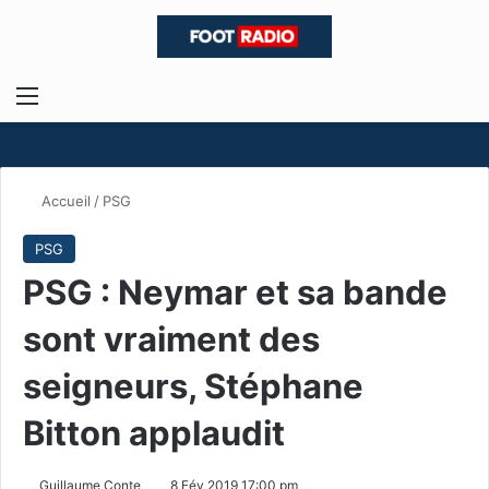
Menu
R
Accueil
/
PSG
PSG
PSG : Neymar et sa bande
sont vraiment des
seigneurs, Stéphane
Bitton applaudit
Guillaume Conte
8 Fév 2019 17:00 pm