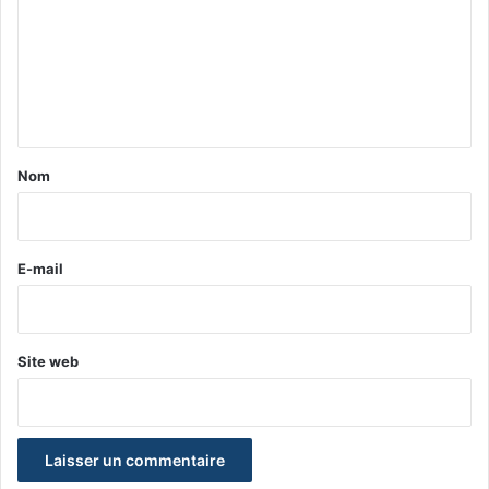
m
m
e
n
t
a
Nom
i
r
e
E-mail
*
Site web