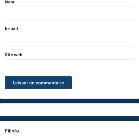
Nom
i
r
e
E-mail
*
Site web
Filinfo