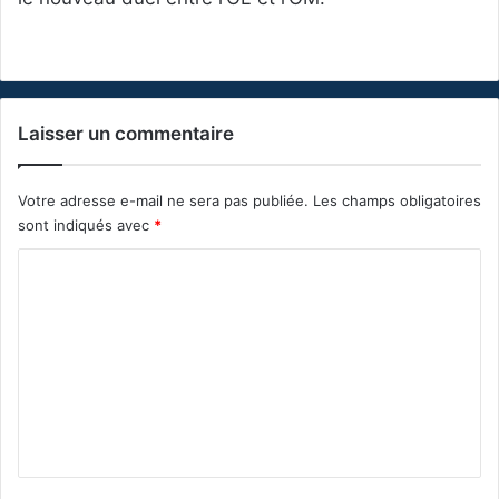
Laisser un commentaire
Votre adresse e-mail ne sera pas publiée.
Les champs obligatoires
sont indiqués avec
*
C
o
m
m
e
n
t
a