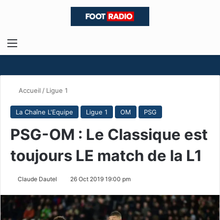
Menu
R
Accueil
/
Ligue 1
La Chaîne L'Equipe
Ligue 1
OM
PSG
PSG-OM : Le Classique est
toujours LE match de la L1
Claude Dautel
26 Oct 2019 19:00 pm