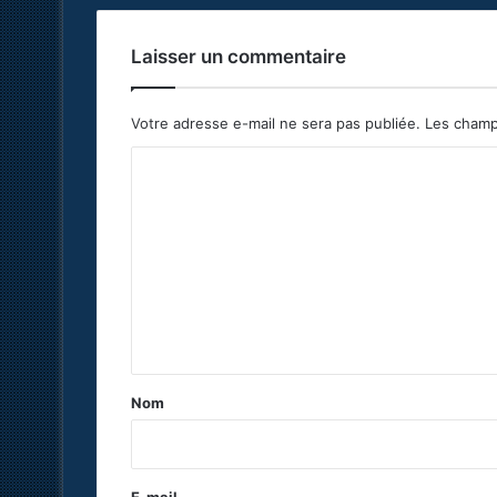
Laisser un commentaire
Votre adresse e-mail ne sera pas publiée.
Les champ
C
o
m
m
e
n
t
a
Nom
i
r
e
E-mail