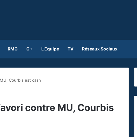
RMC
C+
L’Equipe
TV
Réseaux Sociaux
e MU, Courbis est cash
 favori contre MU, Courbis