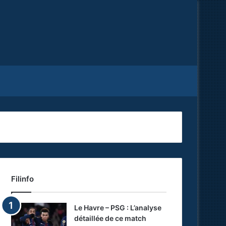
Facebook
X
RSS
Filinfo
Le Havre – PSG : L’analyse
détaillée de ce match