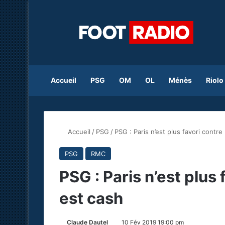
Accueil
PSG
OM
OL
Ménès
Riolo
Accueil
/
PSG
/
PSG : Paris n’est plus favori contr
PSG
RMC
PSG : Paris n’est plus
est cash
Claude Dautel
10 Fév 2019 19:00 pm