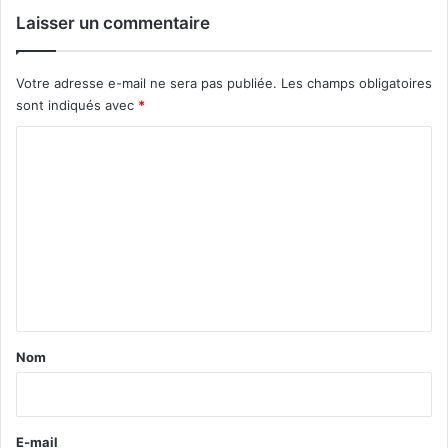
Laisser un commentaire
Votre adresse e-mail ne sera pas publiée.
Les champs obligatoires
sont indiqués avec
*
C
o
m
m
e
n
t
a
Nom
i
r
e
E-mail