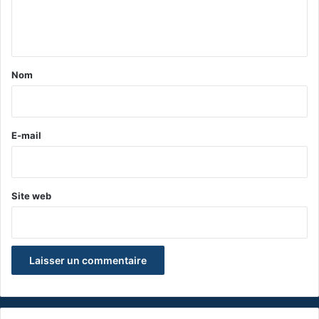
e
n
t
a
Nom
i
r
e
E-mail
*
Site web