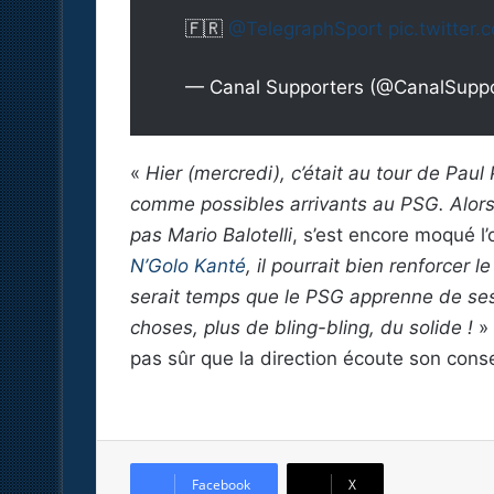
🇫🇷
@TelegraphSport
pic.twitte
— Canal Supporters (@CanalSupp
«
Hier (mercredi), c’était au tour de P
comme possibles arrivants au PSG. Alors là
pas Mario Balotelli
, s’est encore moqué l
N’Golo Kanté
, il pourrait bien renforcer l
serait temps que le PSG apprenne de s
choses, plus de bling-bling, du solide !
» 
pas sûr que la direction écoute son conse
Facebook
X