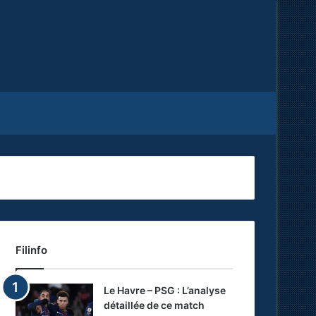
Facebook
X
RSS
Filinfo
Le Havre – PSG : L’analyse
détaillée de ce match