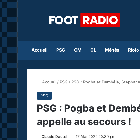
Accueil
PSG
OM
OL
Ménès
Riolo
Accueil
/
PSG
/
PSG : Pogba et Dembélé, Stéphane 
PSG
PSG : Pogba et Dembé
appelle au secours !
Claude Dautel
17 Mar 2022 20:30 pm