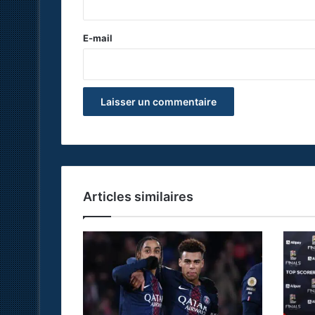
r
e
E-mail
*
Articles similaires