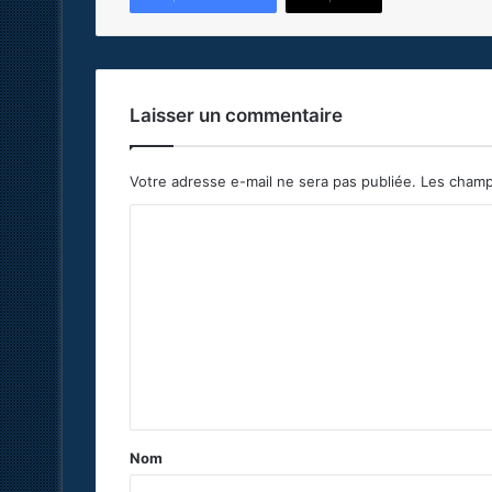
Laisser un commentaire
Votre adresse e-mail ne sera pas publiée.
Les champ
C
o
m
m
e
n
t
a
Nom
i