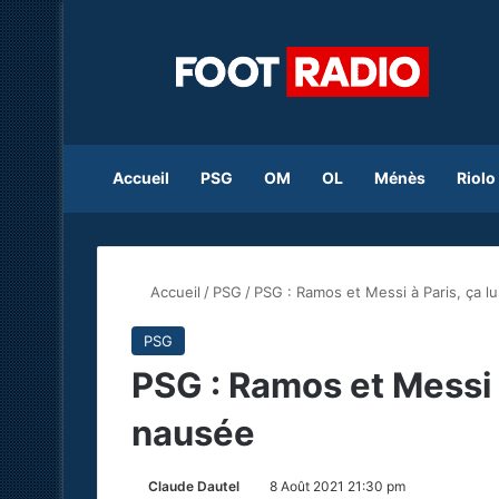
Accueil
PSG
OM
OL
Ménès
Riolo
Accueil
/
PSG
/
PSG : Ramos et Messi à Paris, ça lu
PSG
PSG : Ramos et Messi à
nausée
Claude Dautel
8 Août 2021 21:30 pm