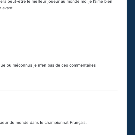
sera peut-être le meilleur joueur au monde moi je l’aime bien
e avant.
onnue ou méconnus je m’en bas de ces commentaires
joueur du monde dans le championnat Français.