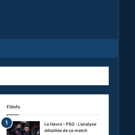
Facebook
X
RSS
Filinfo
Le Havre – PSG : L’analyse
détaillée de ce match