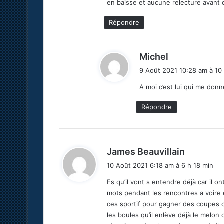
en baisse et aucune relecture avant d
:
Répondre
d
Michel
i
9 Août 2021 10:28 am à 10
t
A moi c’est lui qui me don
:
Répondre
d
James Beauvillain
i
10 Août 2021 6:18 am à 6 h 18 min
t
Es qu’il vont s entendre déjà car il o
mots pendant les rencontres a voire et
:
ces sportif pour gagner des coupes ce
les boules qu’il enlève déjà le melon q