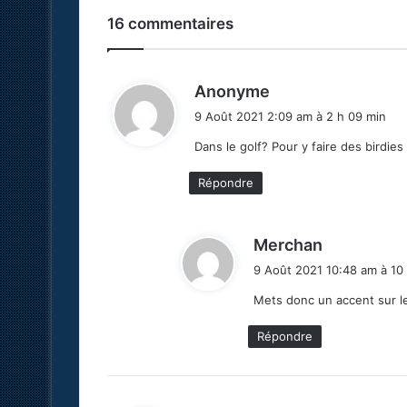
16 commentaires
d
Anonyme
i
9 Août 2021 2:09 am à 2 h 09 min
t
Dans le golf? Pour y faire des birdies
:
Répondre
d
Merchan
i
9 Août 2021 10:48 am à 10
t
Mets donc un accent sur le 
:
Répondre