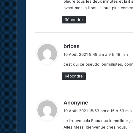
pleuré tous les deux minutes et la il 
avant mes la il soul il joue plus comm
Répondre
d
brices
i
10 Août 2021 9:49 am à 9 h 49 min
t
c’est qui ce pseudo journalistes, c
:
Répondre
d
Anonyme
i
10 Août 2021 15:53 pm à 15 h 53 min
t
Je trouve cela Fabuleux le meilleur 
Allez Messi bienvenue chez nous.
: