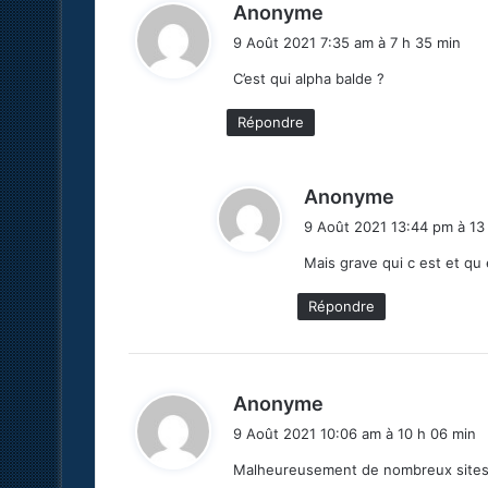
d
Anonyme
i
9 Août 2021 7:35 am à 7 h 35 min
t
C’est qui alpha balde ?
:
Répondre
d
Anonyme
i
9 Août 2021 13:44 pm à 13
t
Mais grave qui c est et qu 
:
Répondre
d
Anonyme
i
9 Août 2021 10:06 am à 10 h 06 min
t
Malheureusement de nombreux sites i