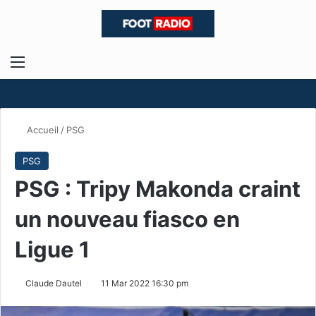
Menu
R
Accueil
/
PSG
PSG
PSG : Tripy Makonda craint
un nouveau fiasco en
Ligue 1
Claude Dautel
11 Mar 2022 16:30 pm