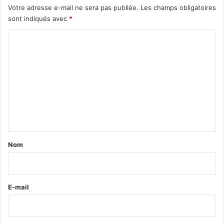
Votre adresse e-mail ne sera pas publiée.
Les champs obligatoires
sont indiqués avec
*
C
o
m
m
e
n
t
a
Nom
i
r
e
E-mail
*