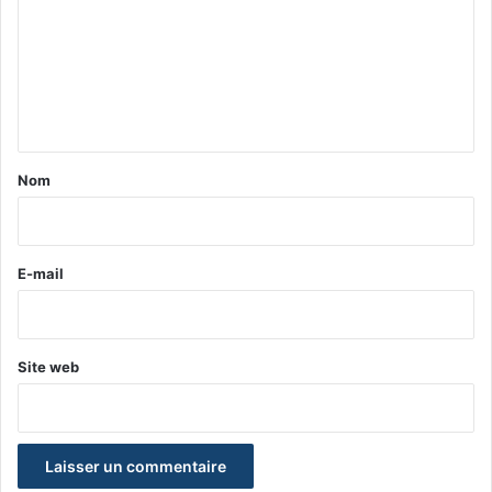
m
m
e
n
t
a
Nom
i
r
e
E-mail
*
Site web