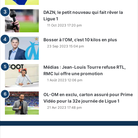
F
n
r
t
DAZN, le petit nouveau qui fait rêver la
a
o
Ligue 1
n
m
11 Oct 2023 17:20 pm
c
b
e
e
Bosser à l’OM, c’est 10 kilos en plus
d
23 Sep 2023 15:04 pm
o
i
t
Médias : Jean-Louis Tourre refuse RTL,
l
RMC lui offre une promotion
a
b
1 Août 2023 12:06 pm
o
y
OL-OM en exclu, carton assuré pour Prime
c
Vidéo pour la 32e journée de Ligue 1
o
21 Avr 2023 17:48 pm
t
t
e
r