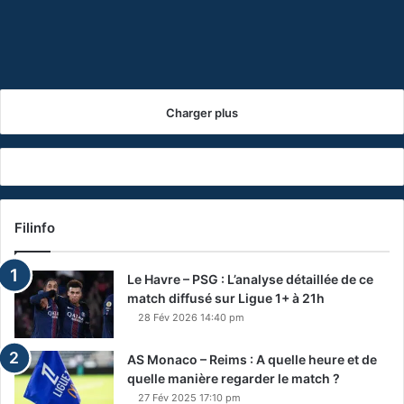
r
boycotter selon MacHardy
M
,
o
u
n
n
d
e
e
t
e
Charger plus
e
s
r
t
r
u
i
n
b
s
l
c
Filinfo
e
a
p
n
r
Le Havre – PSG : L’analyse détaillée de ce
d
é
match diffusé sur Ligue 1+ à 21h
a
d
l
28 Fév 2026 14:40 pm
i
e
c
,
AS Monaco – Reims : A quelle heure et de
t
l
quelle manière regarder le match ?
i
a
o
27 Fév 2025 17:10 pm