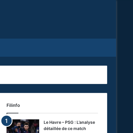
Facebook
X
RSS
Filinfo
Le Havre – PSG : L’analyse
détaillée de ce match