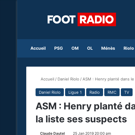
Accueil
PSG
OM
OL
Ménès
Riolo
Accueil
/
Daniel Riolo
/
ASM : Henry planté dans le d
Daniel Riolo
Ligue 1
Radio
RMC
TV
ASM : Henry planté dan
la liste ses suspects
Claude Dautel
25 Jan 2019 20:00 pm