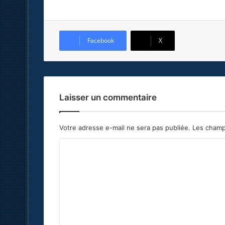
Facebook
X
Laisser un commentaire
Votre adresse e-mail ne sera pas publiée.
Les champ
C
o
m
m
e
n