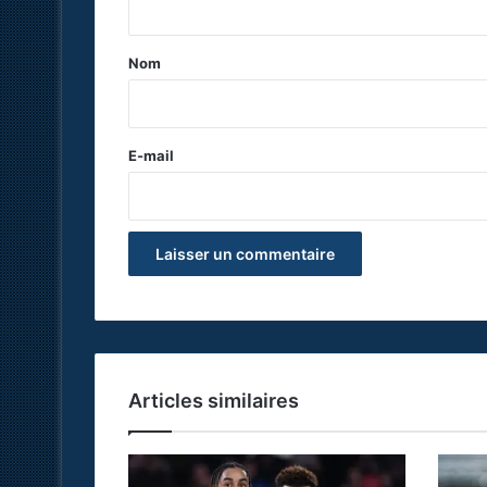
t
a
Nom
i
r
e
E-mail
*
Articles similaires