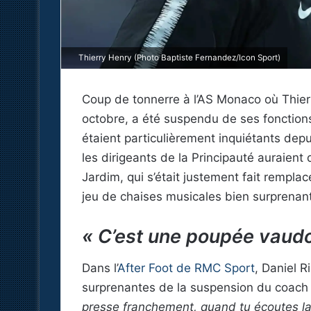
Thierry Henry (Photo Baptiste Fernandez/Icon Sport)
Coup de tonnerre à l’AS Monaco où Thierr
octobre, a été suspendu de ses fonctions
étaient particulièrement inquiétants depu
les dirigeants de la Principauté auraien
Jardim, qui s’était justement fait remplac
jeu de chaises musicales bien surprenant
« C’est une poupée vaudo
Dans l’
After Foot de RMC Sport
, Daniel R
surprenantes de la suspension du coac
presse franchement, quand tu écoutes la 