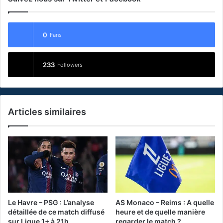
0
Fans
233
Followers
Articles similaires
Le Havre – PSG : L’analyse
AS Monaco – Reims : A quelle
détaillée de ce match diffusé
heure et de quelle manière
sur Ligue 1+ à 21h
regarder le match ?