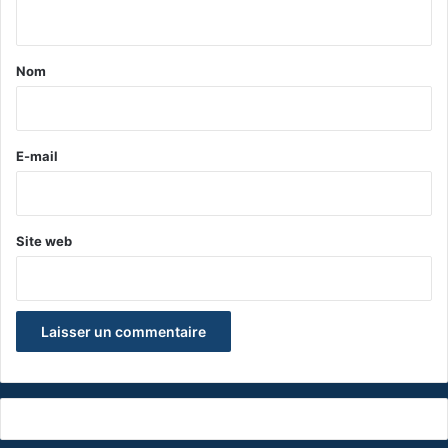
n
t
a
Nom
i
r
e
E-mail
*
Site web