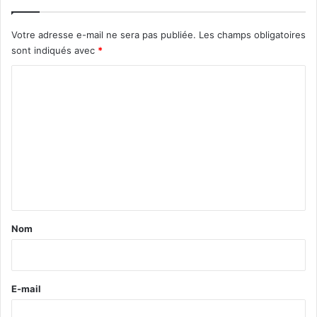
Votre adresse e-mail ne sera pas publiée.
Les champs obligatoires
sont indiqués avec
*
C
o
m
m
e
n
t
a
Nom
i
r
e
E-mail
*