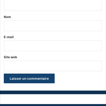
n
t
a
Nom
i
r
e
E-mail
*
Site web