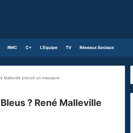
RMC
C+
L’Equipe
TV
Réseaux Sociaux
é Malleville prévoit un massacre
Bleus ? René Malleville