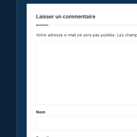
Laisser un commentaire
Votre adresse e-mail ne sera pas publiée.
Les champ
C
o
m
m
e
n
t
a
Nom
i
r