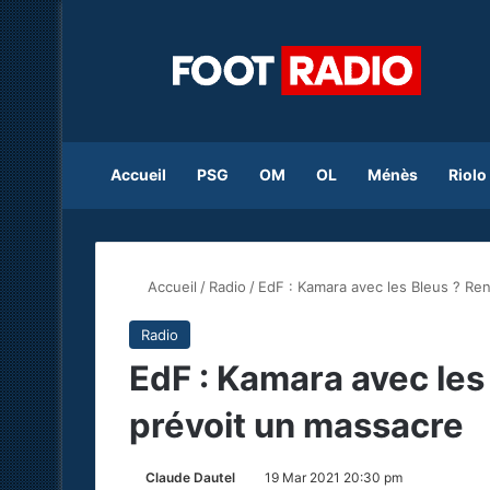
Accueil
PSG
OM
OL
Ménès
Riolo
Accueil
/
Radio
/
EdF : Kamara avec les Bleus ? Ren
Radio
EdF : Kamara avec les 
prévoit un massacre
Claude Dautel
19 Mar 2021 20:30 pm