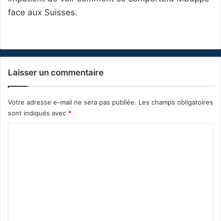
face aux Suisses.
Laisser un commentaire
Votre adresse e-mail ne sera pas publiée.
Les champs obligatoires
sont indiqués avec
*
C
o
m
m
e
n
t