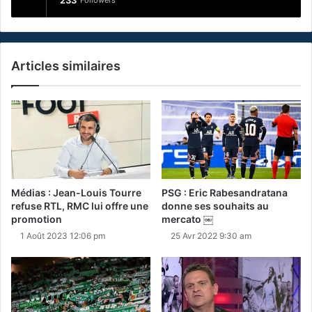
233
Followers
Articles similaires
Médias : Jean-Louis Tourre
PSG : Eric Rabesandratana
refuse RTL, RMC lui offre une
donne ses souhaits au
promotion
mercato ￼
1 Août 2023 12:06 pm
25 Avr 2022 9:30 am