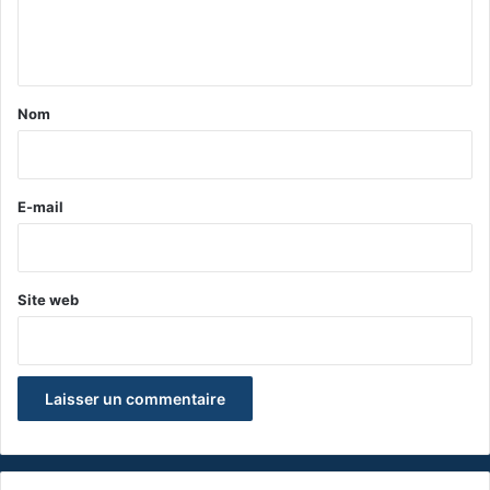
e
n
t
a
Nom
i
r
e
E-mail
*
Site web