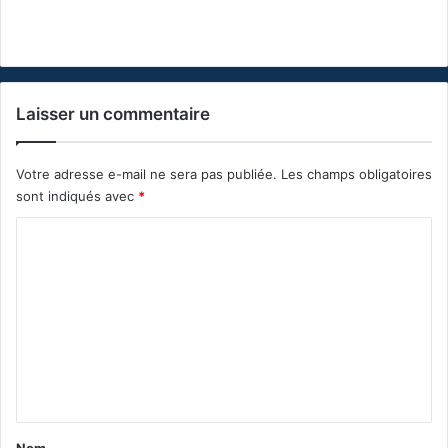
Laisser un commentaire
Votre adresse e-mail ne sera pas publiée.
Les champs obligatoires
sont indiqués avec
*
C
o
m
m
e
n
t
a
Nom