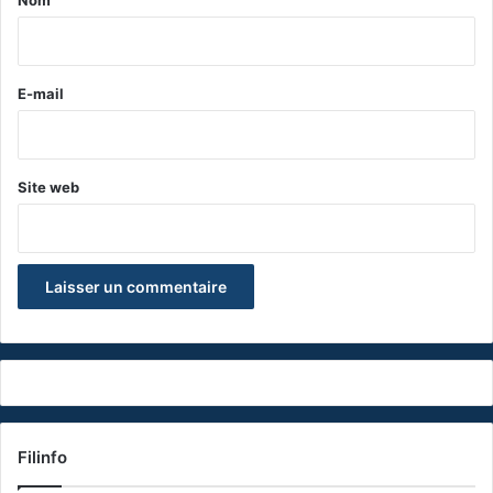
i
r
e
E-mail
*
Site web
Filinfo