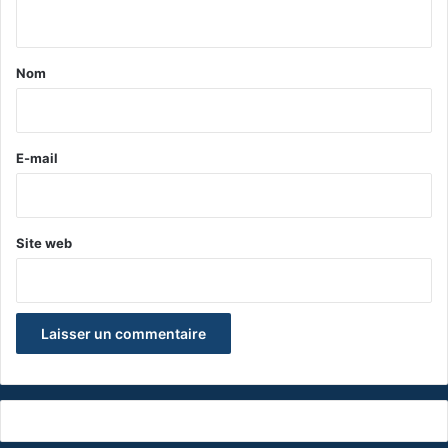
n
t
a
Nom
i
r
e
E-mail
*
Site web