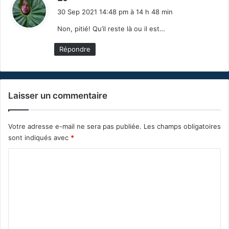
i
30 Sep 2021 14:48 pm à 14 h 48 min
t
Non, pitié! Qu’il reste là ou il est…
:
Répondre
Laisser un commentaire
Votre adresse e-mail ne sera pas publiée.
Les champs obligatoires
sont indiqués avec
*
C
o
m
m
e