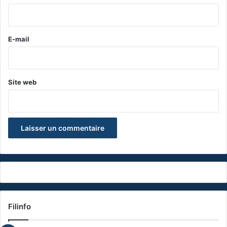
i
r
e
E-mail
*
Site web
Filinfo