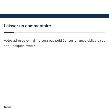
Laisser un commentaire
Votre adresse e-mail ne sera pas publiée.
Les champs obligatoires
sont indiqués avec
*
C
o
m
m
e
n
t
a
Nom