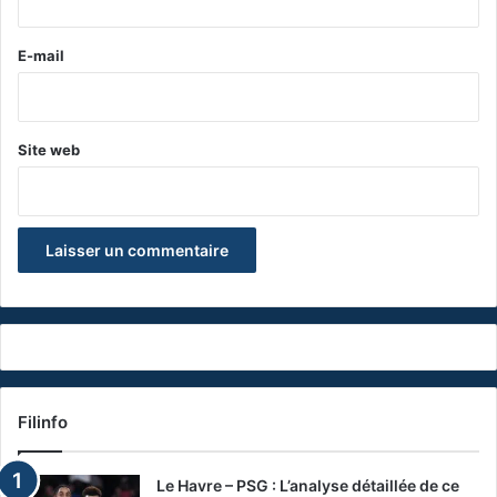
r
e
E-mail
*
Site web
Filinfo
Le Havre – PSG : L’analyse détaillée de ce