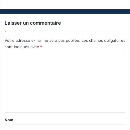
Laisser un commentaire
Votre adresse e-mail ne sera pas publiée.
Les champs obligatoires
sont indiqués avec
*
C
o
m
m
e
n
t
a
Nom
i