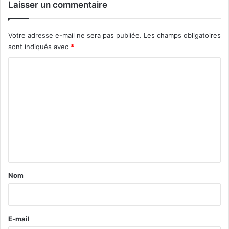
Laisser un commentaire
Votre adresse e-mail ne sera pas publiée.
Les champs obligatoires
sont indiqués avec
*
C
o
m
m
e
n
t
a
Nom
i
r
e
E-mail