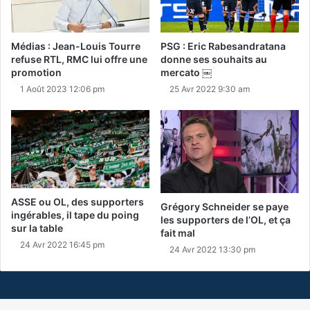
Médias : Jean-Louis Tourre
PSG : Eric Rabesandratana
refuse RTL, RMC lui offre une
donne ses souhaits au
promotion
mercato ￼
1 Août 2023 12:06 pm
25 Avr 2022 9:30 am
ASSE ou OL, des supporters
Grégory Schneider se paye
ingérables, il tape du poing
les supporters de l’OL, et ça
sur la table
fait mal
24 Avr 2022 16:45 pm
24 Avr 2022 13:30 pm