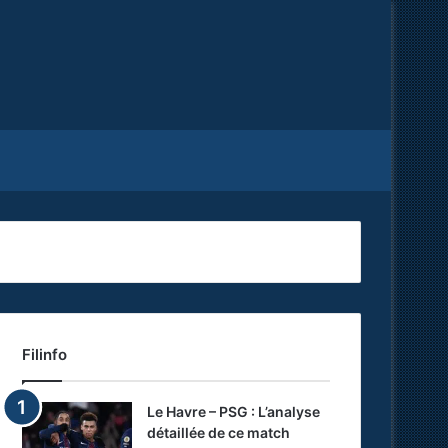
Facebook
X
RSS
Filinfo
Le Havre – PSG : L’analyse
détaillée de ce match