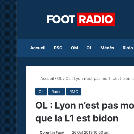
Accueil
PSG
OM
OL
Ménès
Riolo
Accueil
/
OL
/
OL : Lyon n’est pas mort, c’est bien 
OL
Radio
RMC
OL : Lyon n’est pas mo
que la L1 est bidon
Corentin Facy
26 Oct 2019 10:00 am