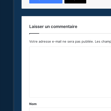
Laisser un commentaire
Votre adresse e-mail ne sera pas publiée.
Les champ
C
o
m
m
e
n
t
a
Nom
i