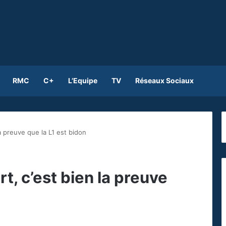
RMC
C+
L’Equipe
TV
Réseaux Sociaux
la preuve que la L1 est bidon
rt, c’est bien la preuve