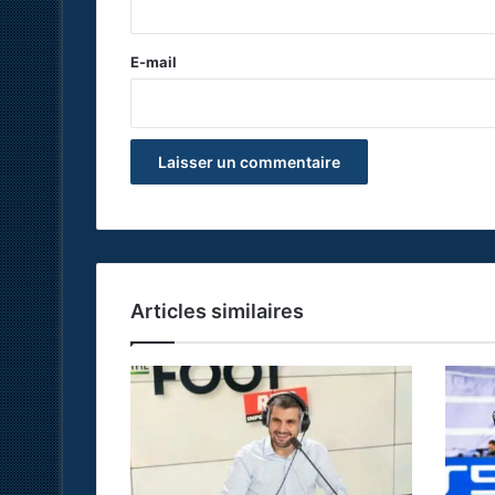
r
e
E-mail
*
Articles similaires