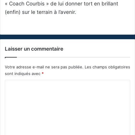
« Coach Courbis » de lui donner tort en brillant
(enfin) sur le terrain à l’avenir.
Laisser un commentaire
Votre adresse e-mail ne sera pas publiée.
Les champs obligatoires
sont indiqués avec
*
C
o
m
m
e
n