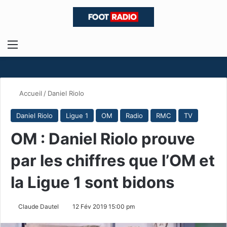
Menu
R
Accueil
/
Daniel Riolo
Daniel Riolo
Ligue 1
OM
Radio
RMC
TV
OM : Daniel Riolo prouve
par les chiffres que l’OM et
la Ligue 1 sont bidons
Claude Dautel
12 Fév 2019 15:00 pm