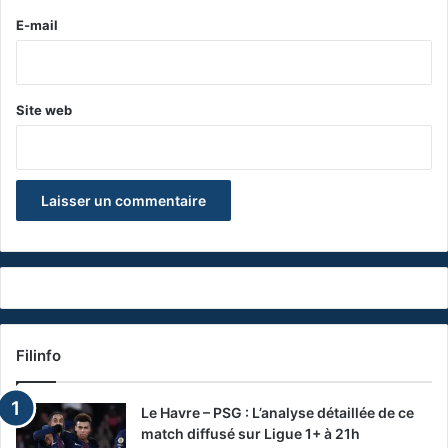
e
E-mail
*
Site web
Filinfo
Le Havre – PSG : L’analyse détaillée de ce
match diffusé sur Ligue 1+ à 21h