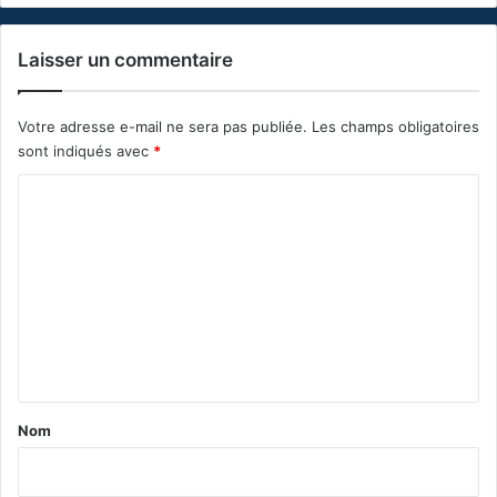
Laisser un commentaire
Votre adresse e-mail ne sera pas publiée.
Les champs obligatoires
sont indiqués avec
*
C
o
m
m
e
n
t
a
Nom
i
r