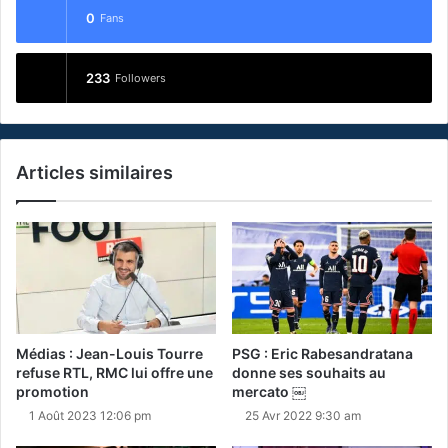
0
Fans
233
Followers
Articles similaires
Médias : Jean-Louis Tourre
PSG : Eric Rabesandratana
refuse RTL, RMC lui offre une
donne ses souhaits au
promotion
mercato ￼
1 Août 2023 12:06 pm
25 Avr 2022 9:30 am