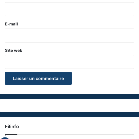
i
r
e
E-mail
*
Site web
Filinfo