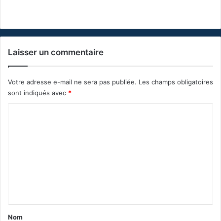
Laisser un commentaire
Votre adresse e-mail ne sera pas publiée.
Les champs obligatoires
sont indiqués avec
*
C
o
m
m
e
n
t
a
Nom