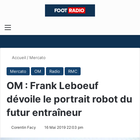
Menu
R
Accueil
/
Mercato
Mercato
OM
Radio
RMC
OM : Frank Leboeuf
dévoile le portrait robot du
futur entraîneur
Corentin Facy
16 Mai 2019 22:03 pm