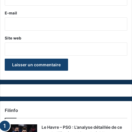
r
e
E-mail
*
Site web
Filinfo
Le Havre – PSG : L’analyse détaillée de ce