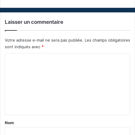
Laisser un commentaire
Votre adresse e-mail ne sera pas publiée.
Les champs obligatoires
sont indiqués avec
*
C
o
m
m
e
n
t
a
Nom
i