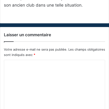
son ancien club dans une telle situation.
Laisser un commentaire
Votre adresse e-mail ne sera pas publiée.
Les champs obligatoires
sont indiqués avec
*
C
o
m
m
e
n
t