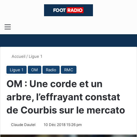
Menu
R
Accueil
/
Ligue 1
Ligue 1
OM
Radio
RMC
OM : Une corde et un
arbre, l’effrayant constat
de Courbis sur le mercato
Claude Dautel
10 Déc 2018 15:26 pm