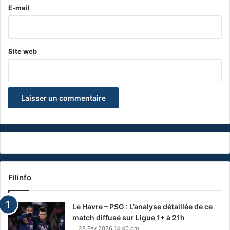
e
E-mail
*
Site web
Filinfo
Le Havre – PSG : L’analyse détaillée de ce
match diffusé sur Ligue 1+ à 21h
28 Fév 2026 14:40 pm