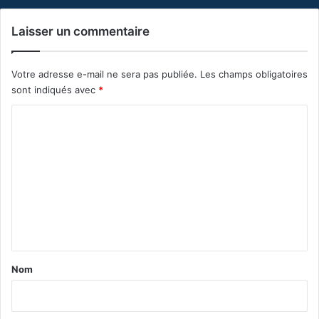
Laisser un commentaire
Votre adresse e-mail ne sera pas publiée.
Les champs obligatoires
sont indiqués avec
*
C
o
m
m
e
n
t
a
Nom
i
r