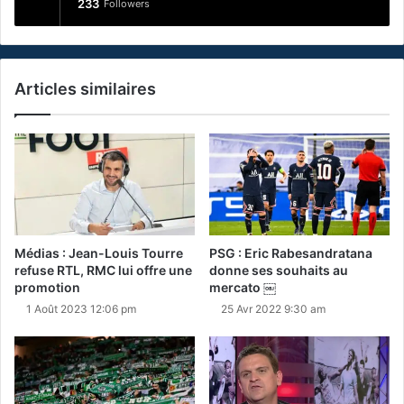
233
Followers
Articles similaires
Médias : Jean-Louis Tourre
PSG : Eric Rabesandratana
refuse RTL, RMC lui offre une
donne ses souhaits au
promotion
mercato ￼
1 Août 2023 12:06 pm
25 Avr 2022 9:30 am