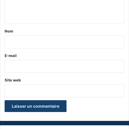
e
n
t
a
Nom
i
r
e
E-mail
*
Site web