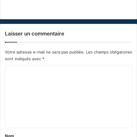
Laisser un commentaire
Votre adresse e-mail ne sera pas publiée.
Les champs obligatoires
sont indiqués avec
*
C
o
m
m
e
n
t
a
Nom