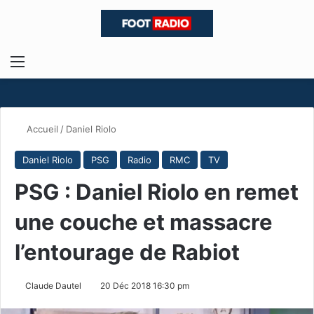
Menu
R
Accueil
/
Daniel Riolo
Daniel Riolo
PSG
Radio
RMC
TV
PSG : Daniel Riolo en remet
une couche et massacre
l’entourage de Rabiot
Claude Dautel
20 Déc 2018 16:30 pm