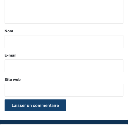
e
n
t
a
Nom
i
r
e
E-mail
*
Site web