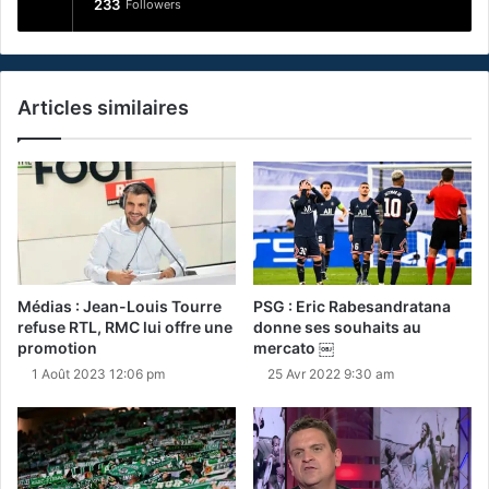
233
Followers
Articles similaires
Médias : Jean-Louis Tourre
PSG : Eric Rabesandratana
refuse RTL, RMC lui offre une
donne ses souhaits au
promotion
mercato ￼
1 Août 2023 12:06 pm
25 Avr 2022 9:30 am