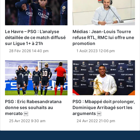
Le Havre – PSG : L’analyse
Médias : Jean-Louis Tourre
détaillée de ce match diffusé
refuse RTL, RMC lui offre une
sur Ligue 1+ à 21h
promotion
28 Fév 2026 14:40 pm
1 Août 2023 12:06 pm
PSG : Eric Rabesandratana
PSG : Mbappé doit prolonger,
donne ses souhaits au
Dominique Arribagé sort les
mercato ￼
arguments ￼
25 Avr 2022 9:30 am
24 Avr 2022 21:00 pm