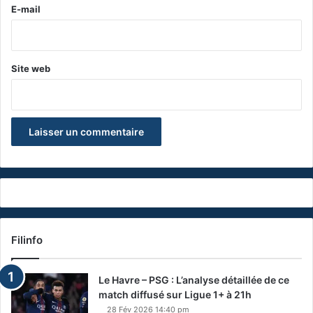
e
E-mail
*
Site web
Filinfo
Le Havre – PSG : L’analyse détaillée de ce
match diffusé sur Ligue 1+ à 21h
28 Fév 2026 14:40 pm