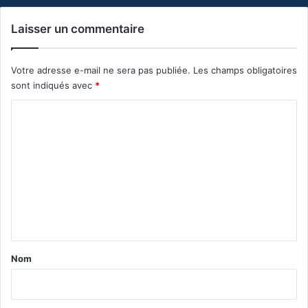
Laisser un commentaire
Votre adresse e-mail ne sera pas publiée.
Les champs obligatoires
sont indiqués avec
*
C
o
m
m
e
n
t
a
Nom
i
r