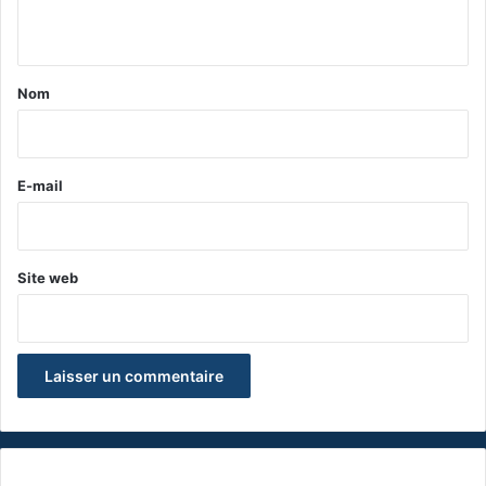
n
t
a
Nom
i
r
e
E-mail
*
Site web