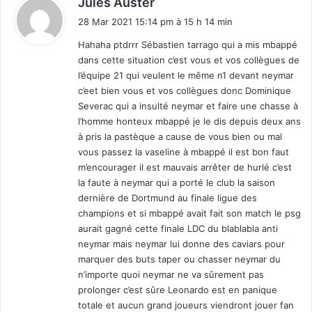
Jules Auster
i
28 Mar 2021 15:14 pm à 15 h 14 min
t
Hahaha ptdrrr Sébastien tarrago qui a mis mbappé
dans cette situation c’est vous et vos collègues de
:
l’équipe 21 qui veulent le même n1 devant neymar
c’eet bien vous et vos collègues donc Dominique
Severac qui a insulté neymar et faire une chasse à
l’homme honteux mbappé je le dis depuis deux ans
à pris la pastèque a cause de vous bien ou mal
vous passez la vaseline à mbappé il est bon faut
m’encourager il est mauvais arrêter de hurlé c’est
la faute à neymar qui a porté le club la saison
dernière de Dortmund au finale ligue des
champions et si mbappé avait fait son match le psg
aurait gagné cette finale LDC du blablabla anti
neymar mais neymar lui donne des caviars pour
marquer des buts taper ou chasser neymar du
n’importe quoi neymar ne va sûrement pas
prolonger c’est sûre Leonardo est en panique
totale et aucun grand joueurs viendront jouer fan