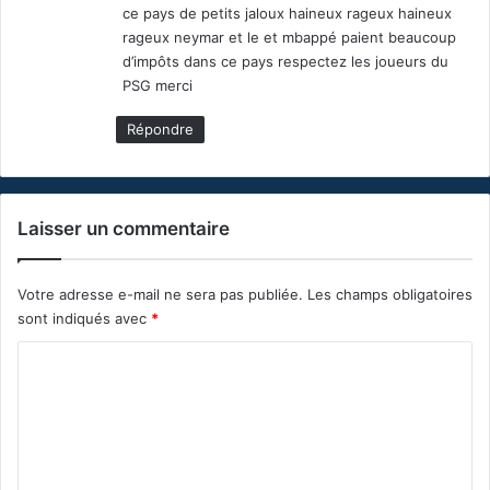
ce pays de petits jaloux haineux rageux haineux
rageux neymar et le et mbappé paient beaucoup
d’impôts dans ce pays respectez les joueurs du
PSG merci
Répondre
Laisser un commentaire
Votre adresse e-mail ne sera pas publiée.
Les champs obligatoires
sont indiqués avec
*
C
o
m
m
e