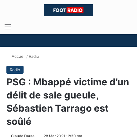
Menu
R
Accueil
/
Radio
Radio
PSG : Mbappé victime d’un
délit de sale gueule,
Sébastien Tarrago est
soûlé
Claude Dautel
28 Mar 2021 12:30 pm