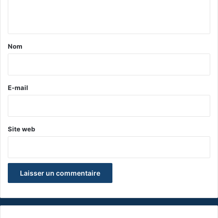
n
t
a
Nom
i
r
e
E-mail
*
Site web