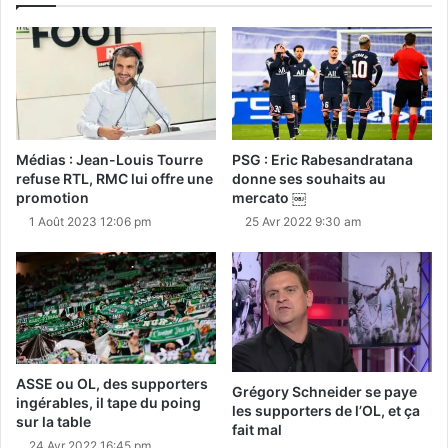
Médias : Jean-Louis Tourre
PSG : Eric Rabesandratana
refuse RTL, RMC lui offre une
donne ses souhaits au
promotion
mercato ￼
1 Août 2023 12:06 pm
25 Avr 2022 9:30 am
ASSE ou OL, des supporters
Grégory Schneider se paye
ingérables, il tape du poing
les supporters de l’OL, et ça
sur la table
fait mal
24 Avr 2022 16:45 pm