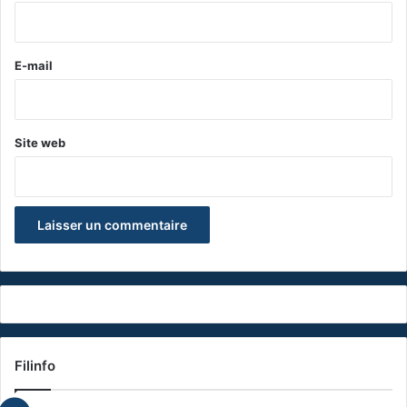
i
r
e
E-mail
*
Site web
Filinfo