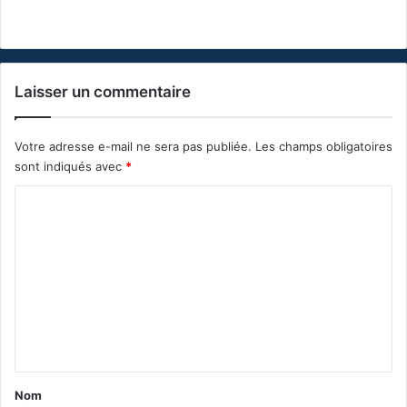
Laisser un commentaire
Votre adresse e-mail ne sera pas publiée.
Les champs obligatoires
sont indiqués avec
*
C
o
m
m
e
n
t
a
Nom