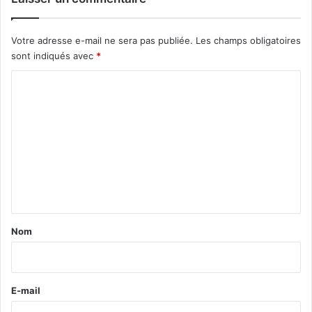
Votre adresse e-mail ne sera pas publiée.
Les champs obligatoires
sont indiqués avec
*
C
o
m
m
e
n
t
a
Nom
i
r
e
E-mail
*