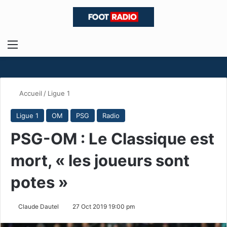
Menu
R
Accueil
/
Ligue 1
Ligue 1
OM
PSG
Radio
PSG-OM : Le Classique est
mort, « les joueurs sont
potes »
Claude Dautel
27 Oct 2019 19:00 pm