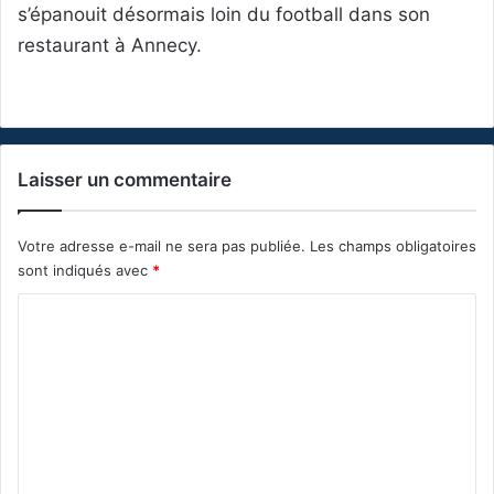
s’épanouit désormais loin du football dans son
restaurant à Annecy.
Laisser un commentaire
Votre adresse e-mail ne sera pas publiée.
Les champs obligatoires
sont indiqués avec
*
C
o
m
m
e
n