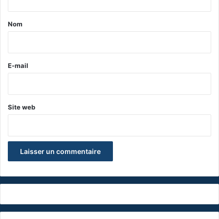
t
a
Nom
i
r
e
E-mail
*
Site web