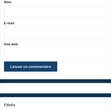
a
Nom
i
r
e
E-mail
*
Site web
Filinfo