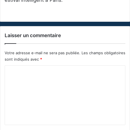
Laisser un commentaire
Votre adresse e-mail ne sera pas publiée.
Les champs obligatoires
sont indiqués avec
*
C
o
m
m
e
n
t