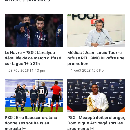
Le Havre – PSG : L’analyse
Médias : Jean-Louis Tourre
détaillée de ce match diffusé
refuse RTL, RMC lui offre une
sur Ligue 1+ à 21h
promotion
28 Fév 2026 14:40 pm
1 Août 2023 12:06 pm
PSG : Eric Rabesandratana
PSG : Mbappé doit prolonger,
donne ses souhaits au
Dominique Arribagé sort les
mercato ￼
arguments ￼